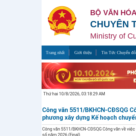
BỘ VĂN HÓA
CHUYÊN 
Ministry of C
Trang nhất
Giới thiệu
Tin Tức Chuyển đổi
Thứ hai 10/8/2026, 03:18:29 AM
Công văn 5511/BKHCN-CĐSQG Công
phương xây dựng Kế hoạch chuyển
Công văn 5511/BKHCN-CĐSQG Công văn về việc h
số năm 2026 (Final)