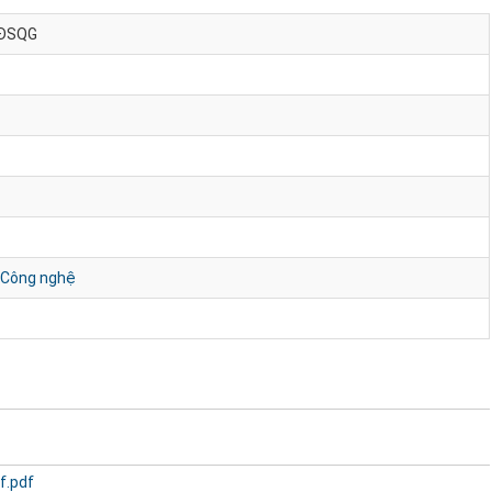
CĐSQG
 Công nghệ
f.pdf