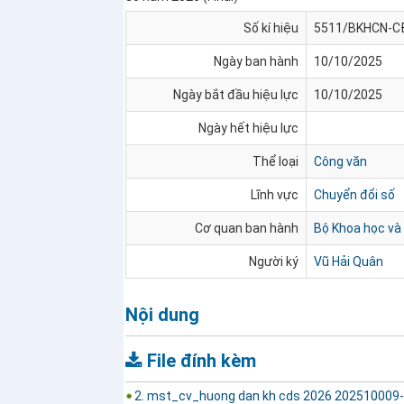
Số kí hiệu
5511/BKHCN-
Ngày ban hành
10/10/2025
Ngày bắt đầu hiệu lực
10/10/2025
Ngày hết hiệu lực
Thể loại
Công văn
Lĩnh vực
Chuyển đổi số
Cơ quan ban hành
Bộ Khoa học và
Người ký
Vũ Hải Quân
Nội dung
File đính kèm
2. mst_cv_huong dan kh cds 2026 202510009-