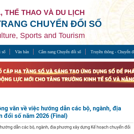
, THỂ THAO VÀ DU LỊCH
TRANG CHUYỂN ĐỔI SỐ
ulture, Sports and Tourism
 số
Văn bản
Cẩm nang Chuyển đổi số
Truyền thông - Chuyển đ
 văn về việc hướng dẫn các bộ, ngành, địa
 đổi số năm 2026 (Final)
ướng dẫn các bộ, ngành, địa phương xây dựng Kế hoạch chuyển đổi