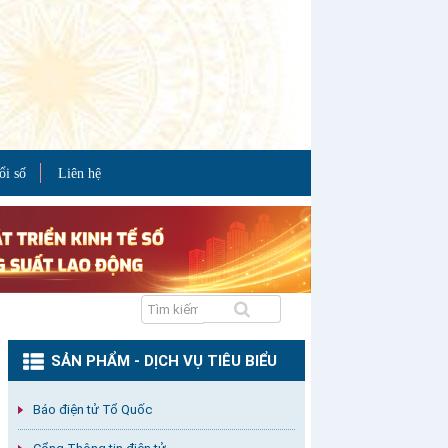
ổi số
Liên hệ
SẢN PHẨM - DỊCH VỤ TIÊU BIỂU
Báo điện tử Tổ Quốc