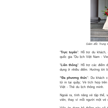
Giám đốc Trung tâ
“
Trực tuyến
”: Hỗ trợ du khách,
quốc gia “Du lịch Việt Nam - Vie
“
Liên thông
”: Hỗ trợ các điểm 
dụng ở nhiều điểm. Hướng tới li
“Đa phương thức
”: Du khách 
tử in tại quầy; Vé tích hợp trê
Việt - Thẻ du lịch thông minh.
Ngoài ra, tính năng vé tập thể,
viên, thay vì mỗi người một vé 
Việc áp dụng hệ thống này sẽ t