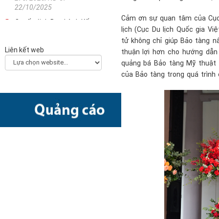
22/10/2025
Cảm ơn sự quan tâm của Cục 
Quyết định Ban hành Kế
lịch (Cục Du lịch Quốc gia Vi
hoạch triển khai thi hành
tử không chỉ giúp Bảo tàng n
Luật Khoa học, công nghệ
Liên kết web
thuận lợi hơn cho hướng dẫn
và đổi mới sáng tạo
2330/QĐ-TTg - 21/10/2025
quảng bá Bảo tàng Mỹ thuật 
của Bảo tàng trong quá trình 
Công văn về việc hướng
dẫn các bộ, ngành, địa
phương xây dựng Kế hoạch
chuyển đổi số năm 2026
(Final)
5511/BKHCN-CĐSQG -
10/10/2025
Quyết định Phê duyệt Kế
hoạch triển khai Quyết định
số 505/QĐ-TTg ngày
22/4/2022 của Thủ tướng
Chính phủ về Ngày Chuyển
đổi số quốc gia năm 2025
2873/QĐ-BKHCN -