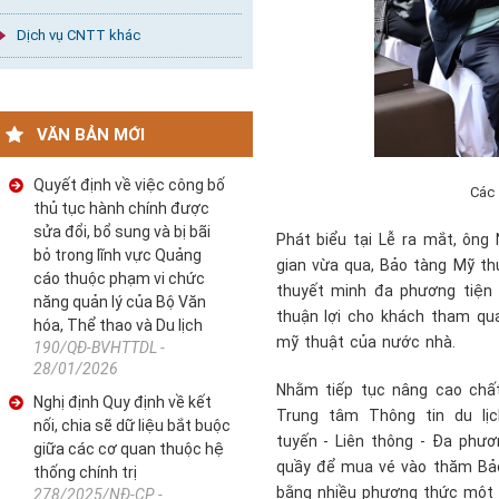
Dịch vụ CNTT khác
VĂN BẢN MỚI
Quyết định về việc công bố
Các 
thủ tục hành chính được
sửa đổi, bổ sung và bị bãi
Phát biểu tại Lễ ra mắt, ô
bỏ trong lĩnh vực Quảng
gian vừa qua, Bảo tàng Mỹ th
cáo thuộc phạm vi chức
thuyết minh đa phương tiện 
năng quản lý của Bộ Văn
thuận lợi cho khách tham qua
hóa, Thể thao và Du lịch
mỹ thuật của nước nhà.
190/QĐ-BVHTTDL -
28/01/2026
Nhằm tiếp tục nâng cao chấ
Nghị định Quy định về kết
Trung tâm Thông tin du lị
nối, chia sẽ dữ liệu bắt buộc
tuyến - Liên thông - Đa phư
giữa các cơ quan thuộc hệ
quầy để mua vé vào thăm Bảo
thống chính trị
bằng nhiều phương thức một 
278/2025/NĐ-CP -