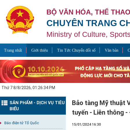
BỘ VĂN HÓA, THỂ THAO
CHUYÊN TRANG CH
Ministry of Culture, Spor
Trang nhất
Giới thiệu
Tin Tức Chuyển đổi số
Văn bản
C
Thứ 7 8/8/2026, 01:26:34 PM
Bảo tàng Mỹ thuật V
SẢN PHẨM - DỊCH VỤ TIÊU
BIỂU
tuyến - Liên thông 
Báo điện tử Tổ Quốc
15/01/2024 16:30