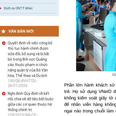
Dịch vụ CNTT khác
VĂN BẢN MỚI
Quyết định về việc công bố
thủ tục hành chính được
sửa đổi, bổ sung và bị bãi
bỏ trong lĩnh vực Quảng
cáo thuộc phạm vi chức
năng quản lý của Bộ Văn
Hà
hóa, Thể thao và Du lịch
190/QĐ-BVHTTDL -
Phần lớn hành khách sử 
28/01/2026
trẻ. Họ sử dụng VNeID để
Nghị định Quy định về kết
không kiểm soát giấy tờ 
nối, chia sẽ dữ liệu bắt buộc
để nhân viên hàng không
giữa các cơ quan thuộc hệ
thống chính trị
ngại nào trong chuỗi làm 
278/2025/NĐ-CP -