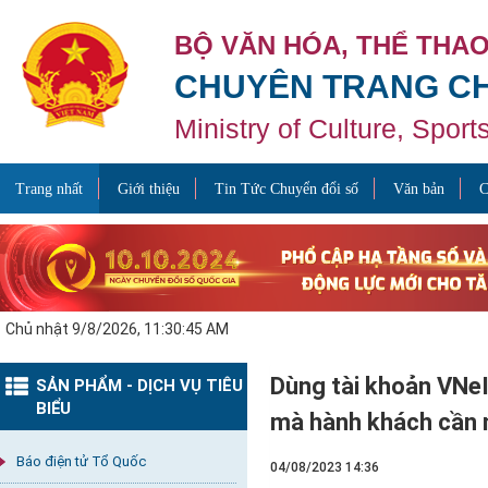
BỘ VĂN HÓA, THỂ THAO
CHUYÊN TRANG CH
Ministry of Culture, Spor
Trang nhất
Giới thiệu
Tin Tức Chuyển đổi số
Văn bản
C
Chủ nhật 9/8/2026, 11:30:46 AM
Dùng tài khoản VNeI
SẢN PHẨM - DỊCH VỤ TIÊU
BIỂU
mà hành khách cần 
Báo điện tử Tổ Quốc
04/08/2023 14:36