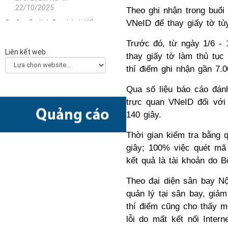
22/10/2025
Theo ghi nhận trong buổi
VNeID để thay giấy tờ tùy
Quyết định Ban hành Kế
hoạch triển khai thi hành
Trước đó, từ ngày 1/6 - 
Luật Khoa học, công nghệ
Liên kết web
và đổi mới sáng tạo
thay giấy tờ làm thủ tụ
2330/QĐ-TTg - 21/10/2025
thí điểm ghi nhận gần 7.
Công văn về việc hướng
Qua số liệu báo cáo đánh
dẫn các bộ, ngành, địa
trực quan VNeID đối với
phương xây dựng Kế hoạch
chuyển đổi số năm 2026
140 giây.
(Final)
5511/BKHCN-CĐSQG -
Thời gian kiểm tra bằng
10/10/2025
giây; 100% việc quét m
Quyết định Phê duyệt Kế
kết quả là tài khoản do 
hoạch triển khai Quyết định
số 505/QĐ-TTg ngày
Theo đại diện sân bay Nộ
22/4/2022 của Thủ tướng
quản lý tại sân bay, giảm 
Chính phủ về Ngày Chuyển
thí điểm cũng cho thấy m
đổi số quốc gia năm 2025
lỗi do mất kết nối Inte
2873/QĐ-BKHCN -